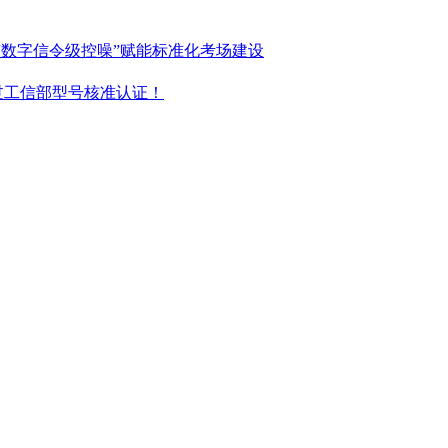
“数字信令级控噪”赋能标准化考场建设
过工信部型号核准认证！