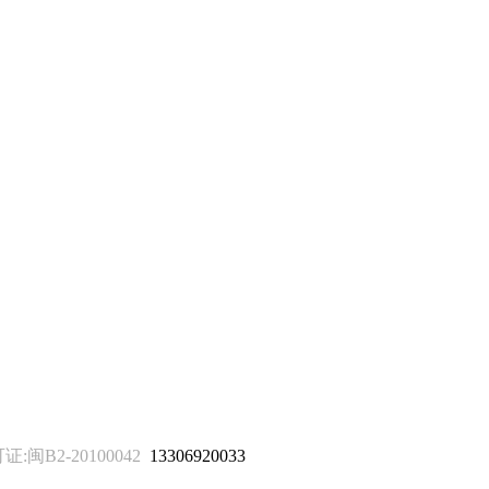
B2-20100042
13306920033