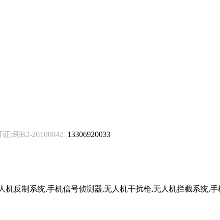
B2-20100042
13306920033
无人机反制系统,手机信号侦测器,无人机干扰枪,无人机拦截系统,