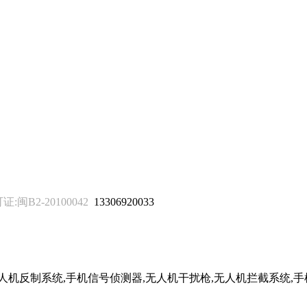
B2-20100042
13306920033
无人机反制系统,手机信号侦测器,无人机干扰枪,无人机拦截系统,