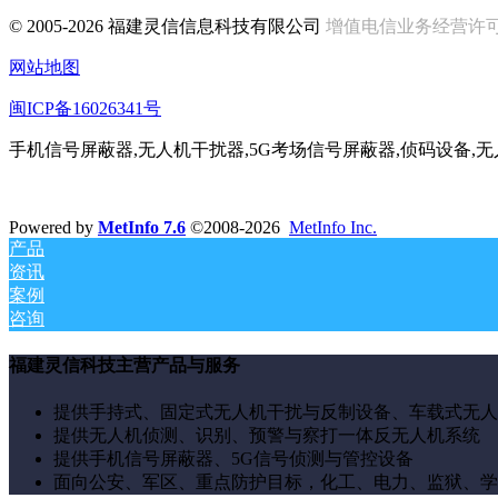
© 2005-2026 福建灵信信息科技有限公司
增值电信业务经营许可证:闽
网站地图
闽ICP备16026341号
手机信号屏蔽器,无人机干扰器,5G考场信号屏蔽器,侦码设备,
Powered by
MetInfo 7.6
©2008-2026
MetInfo Inc.
产品
资讯
案例
咨询
福建灵信科技主营产品与服务
提供手持式、固定式无人机干扰与反制设备、车载式无人
提供无人机侦测、识别、预警与察打一体反无人机系统
提供手机信号屏蔽器、5G信号侦测与管控设备
面向公安、军区、重点防护目标，化工、电力、监狱、学