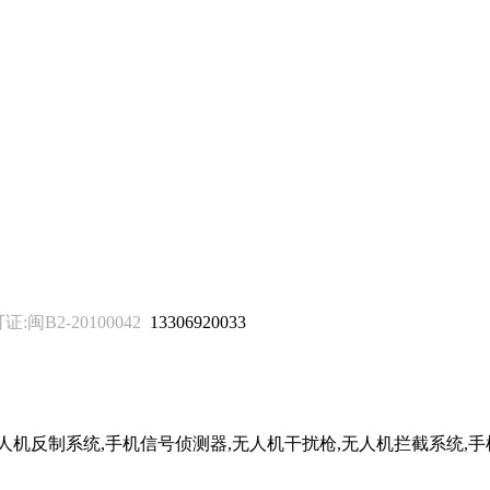
B2-20100042
13306920033
无人机反制系统,手机信号侦测器,无人机干扰枪,无人机拦截系统,