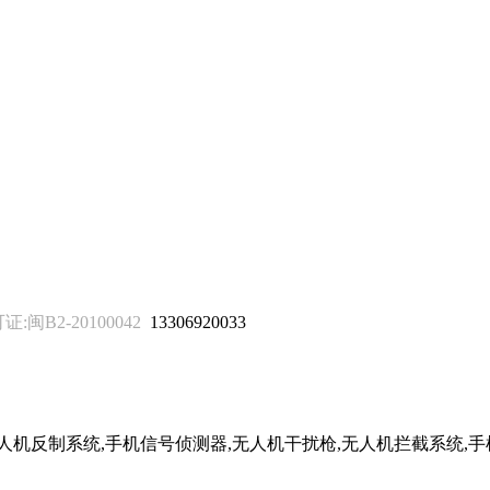
B2-20100042
13306920033
无人机反制系统,手机信号侦测器,无人机干扰枪,无人机拦截系统,