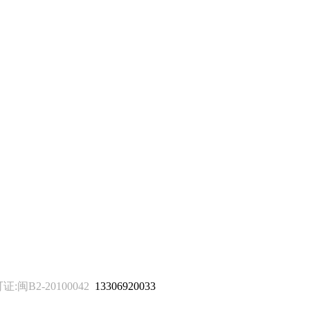
B2-20100042
13306920033