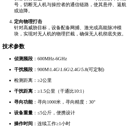
号，切断无人机与操控者的通信链路，使其悬停、返航
或迫降。
定向物理打击
针对高威胁目标，设备配备网捕、激光或高能脉冲模
块，实现对无人机的物理拦截，确保无人机彻底失效。
技术参数
侦测频段
：600MHz-6GHz
干扰频段
：900M\1.4G\1.6G\2.4G\5.8(可定制)
检测距离：≥2公里
干扰距离
：≥1.5公里（干通比10:1）
寻向功能
：寻向1000米，寻向精度：30°
设备重量
：≤5公斤，便携设计
操作时间
：连续工作≥1小时