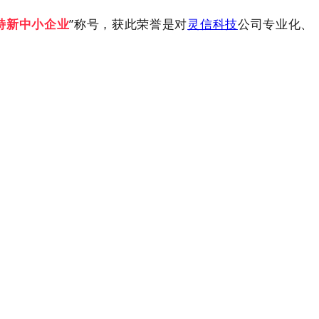
特新中小企业
”称号，
获此荣誉是对
灵信科技
公司专业化、
价。