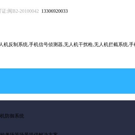
B2-20100042
13306920033
无人机反制系统,手机信号侦测器,无人机干扰枪,无人机拦截系统,
机防御系统
校考场等场景提供解决方案