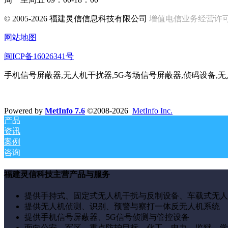
© 2005-2026 福建灵信信息科技有限公司
增值电信业务经营许可证:闽
网站地图
闽ICP备16026341号
手机信号屏蔽器,无人机干扰器,5G考场信号屏蔽器,侦码设备,
Powered by
MetInfo 7.6
©2008-2026
MetInfo Inc.
产品
资讯
案例
咨询
福建灵信科技主营产品与服务
提供手持式、固定式无人机干扰与反制设备、车载式无人
提供无人机侦测、识别、预警与察打一体反无人机系统
提供手机信号屏蔽器、5G信号侦测与管控设备
面向公安、军区、重点防护目标，化工、电力、监狱、学