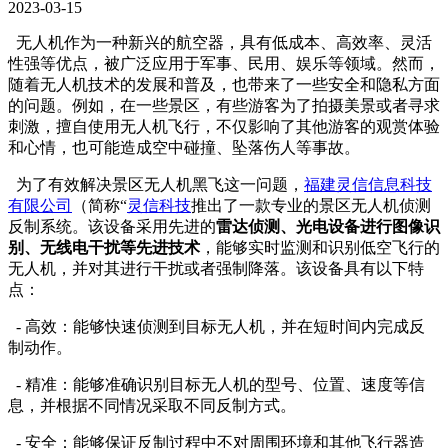
2023-03-15
无人机作为一种新兴的航空器，具有低成本、高效率、灵活
性强等优点，被广泛应用于军事、民用、娱乐等领域。然而，
随着无人机技术的发展和普及，也带来了一些安全和隐私方面
的问题。例如，在一些景区，有些游客为了拍摄美景或者寻求
刺激，擅自使用无人机飞行，不仅影响了其他游客的观赏体验
和心情，也可能造成空中碰撞、坠落伤人等事故。
为了有效解决景区无人机黑飞这一问题，
福建灵信信息科技
有限公司
（简称“
灵信科技
推出了一款专业的景区无人机侦测
反制系统。该设备采用先进的
雷达侦测、光电设备进行图像识
别、无线电干扰等先进技术
，能够实时监测和识别低空飞行的
无人机，并对其进行干扰或者强制降落。该设备具有以下特
点：
- 高效：能够快速侦测到目标无人机，并在短时间内完成反
制动作。
- 精准：能够准确识别目标无人机的型号、位置、速度等信
息，并根据不同情况采取不同反制方式。
- 安全：能够保证反制过程中不对周围环境和其他飞行器造